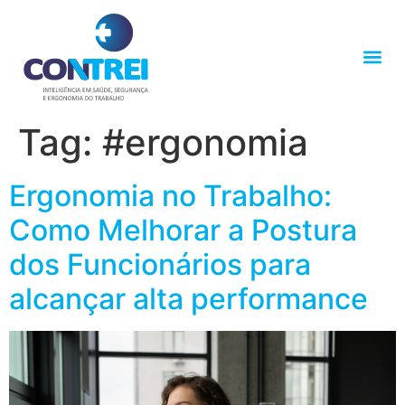
Acesso ao SOC
Treinamento On
Certificaçõ
Tag:
#ergonomia
Ergonomia no Trabalho:
Como Melhorar a Postura
dos Funcionários para
alcançar alta performance